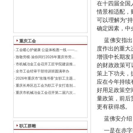
在十四届全国
情景相适配，
可以理解为“
确定因素，中
蓝佛安指出
重庆工会
度作出的重大
·
工会暖心护健康 公益体检惠一线 ——...
增强中长期发
·
致敬劳模·渝你同行2026年重庆市劳...
·
市机械冶金工会召开工匠学院建设推...
的财政政策可
·
全市工会经审干部培训班圆满举办
策上下功夫，
·
2026年重庆市“玫瑰书香”女职工主题...
应在今年持续
·
重庆长寿区总工会为职工子女打造别...
好用足政策空
·
重庆市机械冶金工会召开第二届六次...
量政策，前后
更有获得感。
蓝佛安介绍
职工群雕
一是在赤字