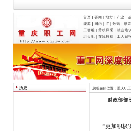
首页
|
要闻
|
地方
|
产业
|
能源
|
国内
|
IT
|
数码
|
彩
工群雕
|
劳模风采
|
就业培
组天地
|
在线投稿
|
工人日
历史
您现在的位置：
重庆职工
财政部部
“‘更加积