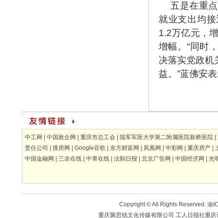
五是在重点
就业支出均接近
1.2万亿元，
增幅。“同时
决落实党政机
益。”蓝佛安表
中工网
|
中国政企网
|
重庆市总工会
|
陆军军医大学第二附属医院新桥医院
|
责任公司
|
搜房网
|
Google谷歌
|
东方财富网
|
凤凰网
|
中彩网
|
重庆房产
|
中国金融网
|
三农在线
|
中青在线
|
法制日报
|
北京广告网
|
中国经济网
|
光
Copyright © All Rights Reserved.
渝IC
重庆聚思锐文化传媒有限公司 工人日报社重庆记者站 版