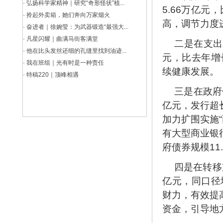
·
弘扬科学家精神｜研究“奇形怪状”植...
5.66万亿元
·
拎起外卖箱，她们奔向万家烟火
高，调节力度
·
奋进者｜徐婉莹：为武器锻造“最强大...
·
凡星闪耀｜曲满马街客满堂
二是在支出
·
他在比头发丝还细的孔缝里找到油迹...
元，比去年增
·
我在班组｜光有时是一种责任
续健康发展。
·
特稿220｜顶峰相遇
三是在政府
亿元，发行超长
加力扩围实施“
有大型商业银
府债券规模11
四是在转移
亿元，同口径
财力，有效提
资金，引导地