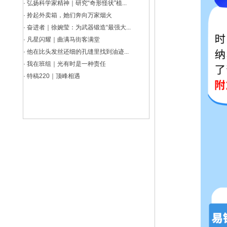
·
弘扬科学家精神｜研究“奇形怪状”植...
·
拎起外卖箱，她们奔向万家烟火
·
奋进者｜徐婉莹：为武器锻造“最强大...
·
凡星闪耀｜曲满马街客满堂
·
他在比头发丝还细的孔缝里找到油迹...
·
我在班组｜光有时是一种责任
·
特稿220｜顶峰相遇