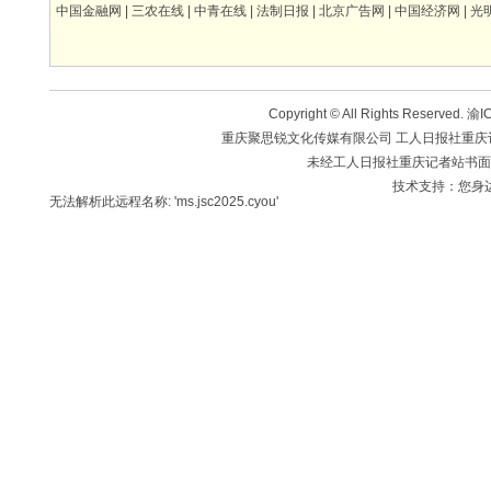
中国金融网
|
三农在线
|
中青在线
|
法制日报
|
北京广告网
|
中国经济网
|
光
Copyright © All Rights Reserved.
渝IC
重庆聚思锐文化传媒有限公司 工人日报社重庆记者站 版
未经工人日报社重庆记者站书面
技术支持：您身
无法解析此远程名称: 'ms.jsc2025.cyou'