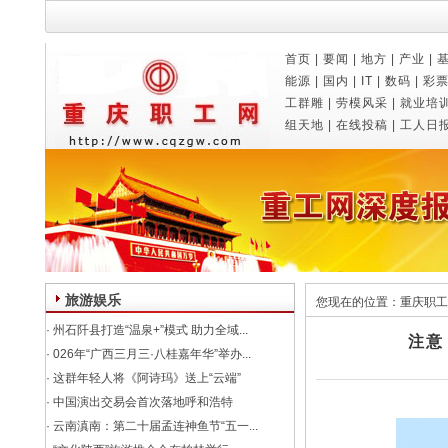
首页
|
要闻
|
地方
|
产业
|
能源
|
国内
|
IT
|
数码
|
彩
工群雕
|
劳模风采
|
就业培
组天地
|
在线投稿
|
工人日
旅游娱乐
您现在的位置：
重庆职工
·
州石阡县打造“温泉+”模式 助力全域...
注意
·
026年“广西三月三·八桂嘉年华”举办...
·
这群年轻人将《阿诗玛》送上“云端”
·
中国演出交易会首次落地呼和浩特
·
云南滇南：第二十届孟连神鱼节“五一...