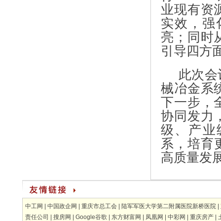
业现有资
实效，强化
亮；同时
引导四方
此次会
械冶金系
下一步，
协同发力
级、产业
系，培育
高质量发
中工网
|
中国政企网
|
重庆市总工会
|
陆军军医大学第二附属医院新桥医院
|
责任公司
|
搜房网
|
Google谷歌
|
东方财富网
|
凤凰网
|
中彩网
|
重庆房产
|