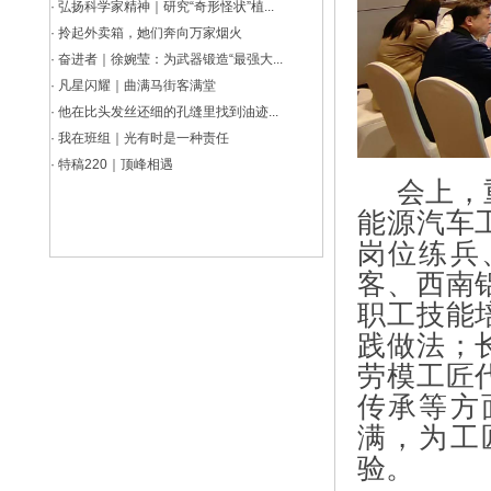
·
弘扬科学家精神｜研究“奇形怪状”植...
·
拎起外卖箱，她们奔向万家烟火
·
奋进者｜徐婉莹：为武器锻造“最强大...
·
凡星闪耀｜曲满马街客满堂
·
他在比头发丝还细的孔缝里找到油迹...
·
我在班组｜光有时是一种责任
·
特稿220｜顶峰相遇
会上，
能源汽车
岗位练兵
客、西南
职工技能
践做法；
劳模工匠
传承等方
满，为工
验。