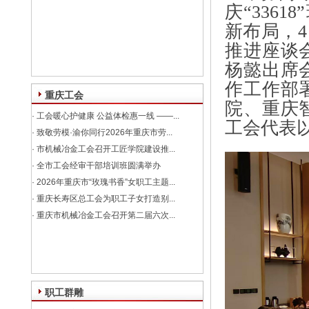
庆“336
新布局，4
推进座谈
杨懿出席
作工作部
重庆工会
院、重庆
·
工会暖心护健康 公益体检惠一线 ——...
工会代表
·
致敬劳模·渝你同行2026年重庆市劳...
·
市机械冶金工会召开工匠学院建设推...
·
全市工会经审干部培训班圆满举办
·
2026年重庆市“玫瑰书香”女职工主题...
·
重庆长寿区总工会为职工子女打造别...
·
重庆市机械冶金工会召开第二届六次...
职工群雕