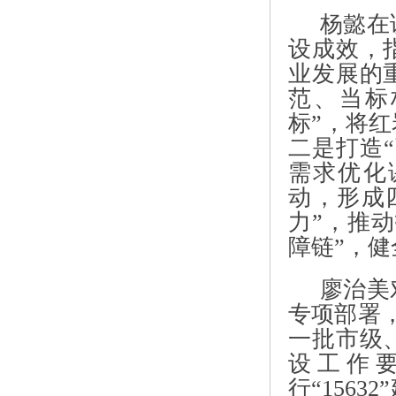
杨懿在
设成效，
业发展的
范、当标
标”，将
二是打造
需求优化
动，形成
力”，推
障链”，
廖治美
专项部署，
一批市级
设工作
行“156