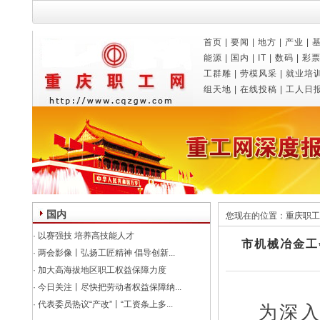
首页
|
要闻
|
地方
|
产业
|
能源
|
国内
|
IT
|
数码
|
彩
工群雕
|
劳模风采
|
就业培
组天地
|
在线投稿
|
工人日
国内
您现在的位置：
重庆职工
·
以赛强技 培养高技能人才
市机械冶金工
·
两会影像丨弘扬工匠精神 倡导创新...
·
加大高海拔地区职工权益保障力度
·
今日关注丨尽快把劳动者权益保障纳...
·
代表委员热议“产改”丨“工资条上多...
为深