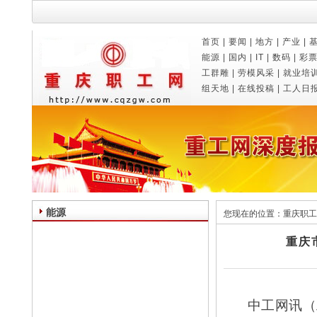
首页
|
要闻
|
地方
|
产业
|
能源
|
国内
|
IT
|
数码
|
彩
工群雕
|
劳模风采
|
就业培
组天地
|
在线投稿
|
工人日
能源
您现在的位置：
重庆职工
重庆
中工网讯（