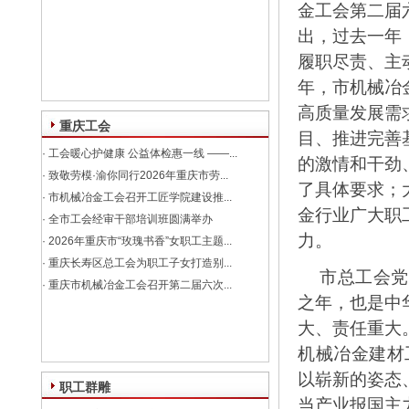
金工会第二届
出，过去一年
履职尽责、主
年，市机械冶
高质量发展需
重庆工会
目、推进完善
·
工会暖心护健康 公益体检惠一线 ——...
的激情和干劲
·
致敬劳模·渝你同行2026年重庆市劳...
了具体要求；
·
市机械冶金工会召开工匠学院建设推...
金行业广大职
·
全市工会经审干部培训班圆满举办
力。
·
2026年重庆市“玫瑰书香”女职工主题...
·
重庆长寿区总工会为职工子女打造别...
市总工会党
·
重庆市机械冶金工会召开第二届六次...
之年，也是中华
大、责任重大
机械冶金建材
以崭新的姿态
职工群雕
当产业报国主