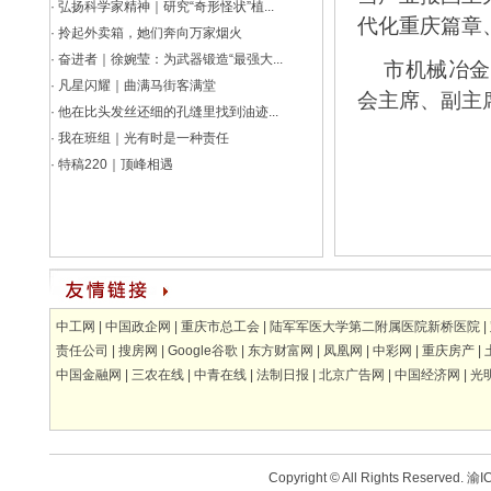
·
弘扬科学家精神｜研究“奇形怪状”植...
代化重庆篇章
·
拎起外卖箱，她们奔向万家烟火
·
奋进者｜徐婉莹：为武器锻造“最强大...
市机械冶金
·
凡星闪耀｜曲满马街客满堂
会主席、副主
·
他在比头发丝还细的孔缝里找到油迹...
·
我在班组｜光有时是一种责任
·
特稿220｜顶峰相遇
中工网
|
中国政企网
|
重庆市总工会
|
陆军军医大学第二附属医院新桥医院
|
责任公司
|
搜房网
|
Google谷歌
|
东方财富网
|
凤凰网
|
中彩网
|
重庆房产
|
中国金融网
|
三农在线
|
中青在线
|
法制日报
|
北京广告网
|
中国经济网
|
光
Copyright © All Rights Reserved.
渝IC