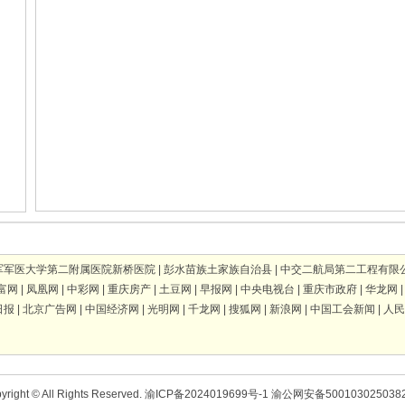
军军医大学第二附属医院新桥医院
|
彭水苗族土家族自治县
|
中交二航局第二工程有限
富网
|
凤凰网
|
中彩网
|
重庆房产
|
土豆网
|
早报网
|
中央电视台
|
重庆市政府
|
华龙网
日报
|
北京广告网
|
中国经济网
|
光明网
|
千龙网
|
搜狐网
|
新浪网
|
中国工会新闻
|
人民
yright © All Rights Reserved.
渝ICP备2024019699号-1
渝公网安备500103025038