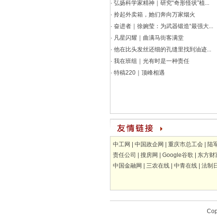
·
弘扬科学家精神｜研究“奇形怪状”植...
·
拎起外卖箱，她们奔向万家烟火
·
奋进者｜徐婉莹：为武器锻造“最强大...
·
凡星闪耀｜曲满马街客满堂
·
他在比头发丝还细的孔缝里找到油迹...
·
我在班组｜光有时是一种责任
·
特稿220｜顶峰相遇
中工网
|
中国政企网
|
重庆市总工会
|
陆
责任公司
|
搜房网
|
Google谷歌
|
东方财
中国金融网
|
三农在线
|
中青在线
|
法制
Cop